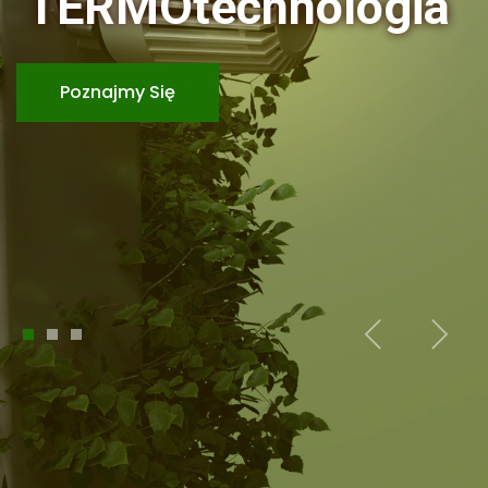
TERMOtechnologia
Poznajmy Się
1
2
3