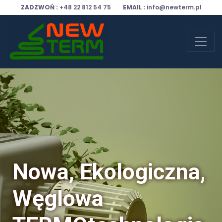
ZADZWOŃ :
+48 22 812 54 75
EMAIL :
info@newterm.pl
Nowa, Ekologiczna,
Węglowa